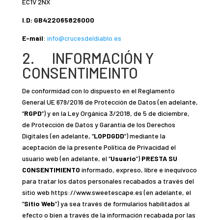
EC1V 2NX
I.D: GB422065826000
E-mail
:
info@crucesdeldiablo.es
2. INFORMACIÓN Y
CONSENTIMEINTO
De conformidad con lo dispuesto en el Reglamento
General UE 679/2016 de Protección de Datos (en adelante,
“
RGPD
”) y en la Ley Orgánica 3/2018, de 5 de diciembre,
de Protección de Datos y Garantía de los Derechos
Digitales (en adelante, “
LOPDGDD
”) mediante la
aceptación de la presente Política de Privacidad el
usuario web (en adelante, el “
Usuario
”)
PRESTA SU
CONSENTIMIENTO
informado, expreso, libre e inequívoco
para tratar los datos personales recabados a través del
sitio web https://www.sweetescape.es (en adelante, el
“
Sitio Web
”) ya sea través de formularios habilitados al
efecto o bien a través de la información recabada por las